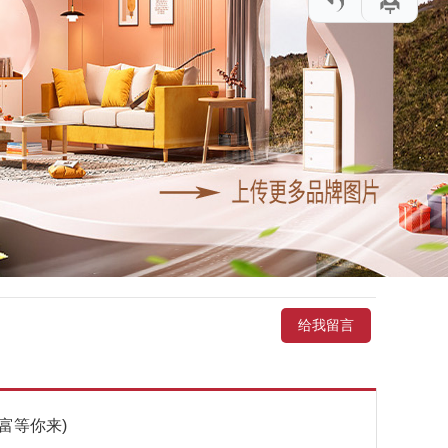
李女士,河北-沧州,店面80多平米，做的定制+木门，想找附近的品牌咨询
刘女士,江西-宜春,目前做全屋定制，想找合适的木门牌代理。可以直接加微信
赵先生,山西-大同,设计工作室，找厂家合作。觉得慕友的产品质量不错。
王长兴,陕西-西安,想开个店，正在找门店，品牌对比期间。手机号是微信号
给我留言
来苗苗,山西-长治,新开的店，大概90平米，找合适的品牌
杨,内蒙古-呼和浩特,新开的店，大概80多平米，想找有点知名度的品牌。
陈先生,湖南-邵阳,想增加品牌
富等你来)
张女士,湖南-长沙,想代理木门品牌