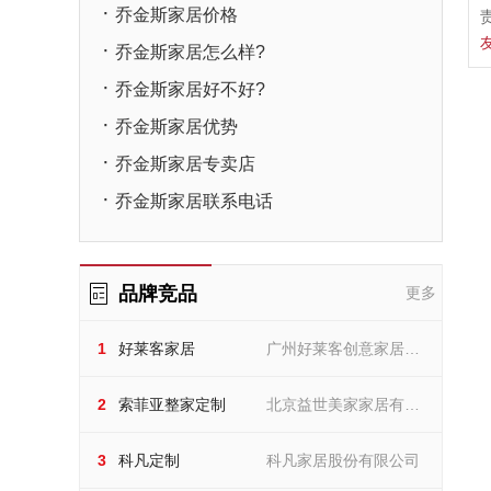
·
乔金斯家居价格
·
乔金斯家居怎么样?
·
乔金斯家居好不好?
·
乔金斯家居优势
·
乔金斯家居专卖店
·
乔金斯家居联系电话
品牌竞品
更多
好莱客家居
1
好莱客家居
广州好莱客创意家居股
广州好莱客创意家居股份有
限公司
索菲亚整家定制
份有限公司
2
索菲亚整家定制
北京益世美家家居有限
北京益世美家家居有限公司
科凡定制
公司
3
科凡定制
科凡家居股份有限公司
科凡家居股份有限公司