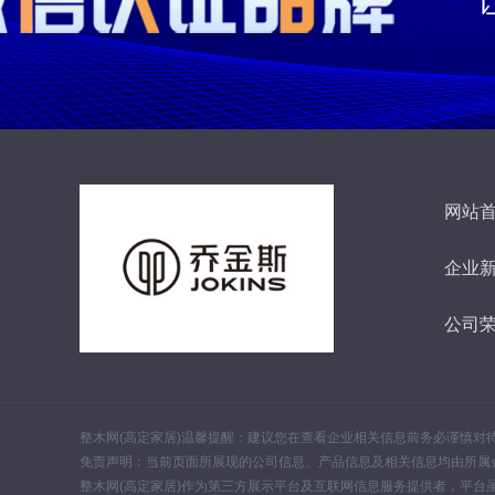
网站
企业
公司
整木网(高定家居)温馨提醒：建议您在查看企业相关信息前务必谨慎对
免责声明：当前页面所展现的公司信息、产品信息及相关信息均由所属
整木网(高定家居)作为第三方展示平台及互联网信息服务提供者，平