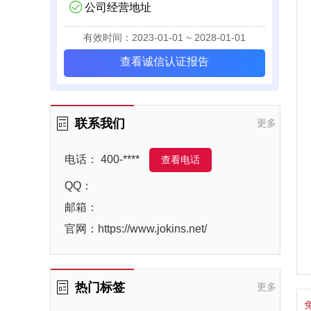
公司经营地址
有效时间：2023-01-01 ~ 2028-01-01
查看诚信认证报告
联系我们
更多
电话： 400-****
查看电话
QQ：
邮箱：
官网：https://www.jokins.net/
热门标签
更多