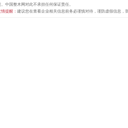
责。中国整木网对此不承担任何保证责任。
友情提醒：
建议您在查看企业相关信息前务必谨慎对待，谨防虚假信息，我们