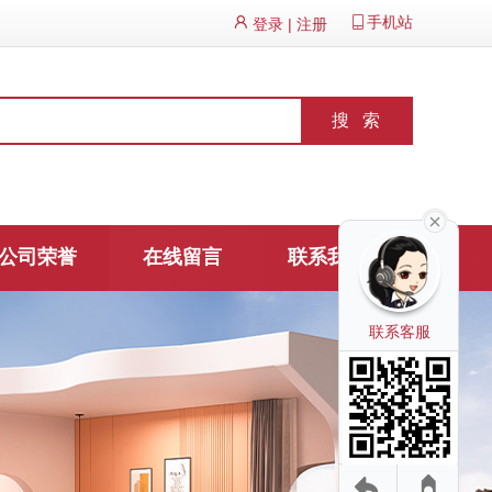
手机站
登录
|
注册
公司荣誉
在线留言
联系我们
联系客服