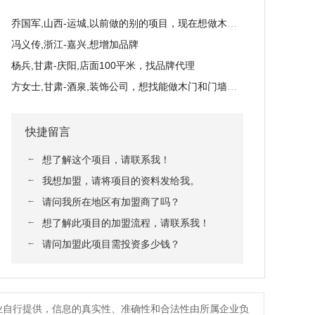
乔国军,山西-运城,以前做的别的项目，现在想做木门，找合适的厂家。手机号是微信号
冯义传,浙江-嘉兴,想增加品牌
杨兵,甘肃-庆阳,店面100平米，找品牌代理
方女士,甘肃-酒泉,装饰公司，想找能做木门和门墙柜，全屋定制的品牌合作。
苏先生,青海-西宁,想加盟木门品牌
赵先生,甘肃-白银,咨询品牌代理，性价比高的
快捷留言
张女士,山东-滨州,装修公司，找厂家合作
傅军明,浙江-舟山,装修公司，想找木门厂家合作。
←
想了解这个项目，请联系我！
穆先生,云南-昭通,店面200多个平方，入户门和室内门都有。想咨询考察看看有没有更适合的品牌
←
我想加盟，请将项目的资料发给我。
王女士,山东-临沂,想找厂家合作拿货
←
请问我所在地区有加盟商了吗？
向,河北-沧州,店面80多平米，之前做的别的项目，现在想做木门，想找河北附近的品牌
←
想了解此项目的加盟流程，请联系我！
赵兰辉,安徽-阜阳,店面五六百平，做防盗门和室内木门，找品牌代理。
←
请问加盟此项目需投资多少钱？
李女士,河北-沧州,店面80多平米，做的定制+木门，想找附近的品牌咨询
刘女士,江西-宜春,目前做全屋定制，想找合适的木门牌代理。可以直接加微信
赵先生,山西-大同,设计工作室，找厂家合作。觉得慕友的产品质量不错。
业自行提供，信息的真实性、准确性和合法性由所属企业负